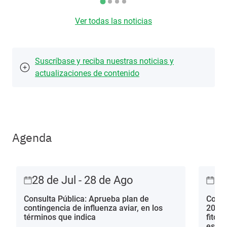
Ver todas las noticias
Suscríbase y reciba nuestras noticias y
actualizaciones de contenido
Agenda
28 de Jul - 28 de Ago
28
Consulta Pública: Aprueba plan de
Consu
contingencia de influenza aviar, en los
2013 
términos que indica
fitos
estac