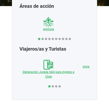
Áreas de acción
ciales
Agrícola
Pecua
Viajeros/as y Turistas
 medios de
Ingreso de producto
vegetal y
Declaración Jurada SAG para ingreso a
Chile