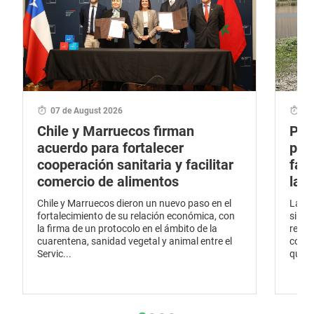
07 de August 2026
06
Chile y Marruecos firman
Por
acuerdo para fortalecer
pro
cooperación sanitaria y facilitar
fau
comercio de alimentos
la 
Chile y Marruecos dieron un nuevo paso en el
La pr
fortalecimiento de su relación económica, con
silve
la firma de un protocolo en el ámbito de la
renov
cuarentena, sanidad vegetal y animal entre el
conti
Servic...
que ha