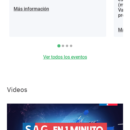
(mora
Más información
Vacci
proce
Más i
Ver todos los eventos
Videos
Video file