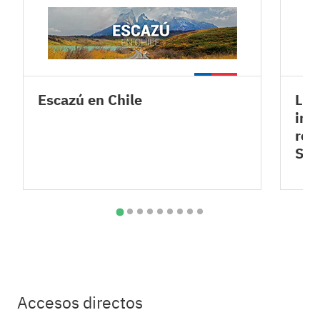
Escazú en Chile
Lev
inf
rel
SA
Accesos directos