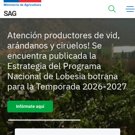
Pasar al contenido principal
Navegación principal
SAG
Atención productores de vid,
arándanos y ciruelos! Se
encuentra publicada la
Estrategia del Programa
Nacional de Lobesia botrana
para la Temporada 2026-2027
Infórmate aquí