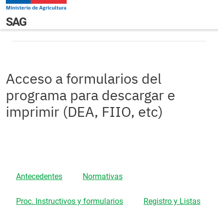
Pasar al contenido principal
Acceso a formularios del programa para descargar e
Navegación principal
SAG
imprimir (DEA, FIIO, etc)
Acceso a formularios del
programa para descargar e
imprimir (DEA, FIIO, etc)
Antecedentes
Normativas
Proc. Instructivos y formularios
Registro y Listas