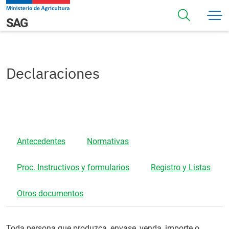
Pasar al contenido principal
Declaraciones
Navegación principal
SAG
Declaraciones
Antecedentes
Normativas
Proc. Instructivos y formularios
Registro y Listas
Otros documentos
Toda persona que produzca, envase, venda, importe o