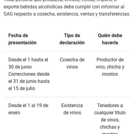
exporte bebidas alcohólicas debe cumplir con informar al
SAG respecto a cosecha, existencia, ventas y transferencias.
Fecha de
Tipo de
Quién debe
presentación
declaración
hacerla
Desde el 1 hasta el
Cosecha de
Productor de
30 de junio
vinos
vino, chicha y
Correcciones desde
mostos
el 31 de junio hasta
el 15 de julio
Desde el 1 al 19 de
Existencia
Tenedores a
enero
de vinos
cualquier título
de vinos,
chichas y