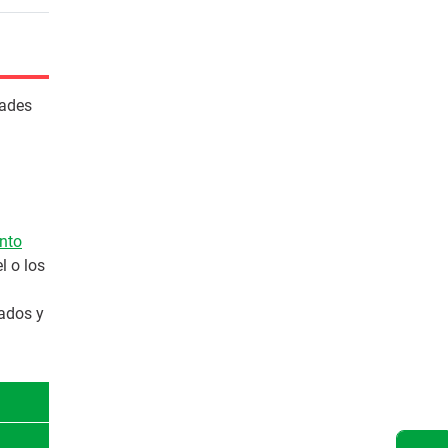
dades
nto
l o los
bados y