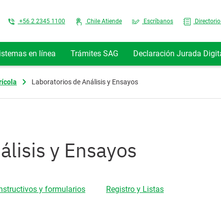
Top Menu
+56 2 2345 1100
Chile Atiende
Escríbanos
Directorio
istemas en línea
Trámites SAG
Declaración Jurada Digit
ícola
Laboratorios de Análisis y Ensayos
álisis y Ensayos
Instructivos y formularios
Registro y Listas