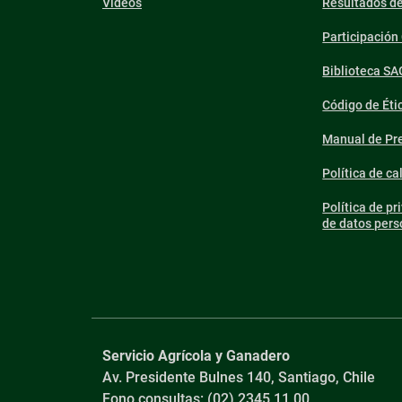
Videos
Resultados d
Participació
Biblioteca SA
Código de Éti
Manual de Pre
Política de ca
Política de pr
de datos pers
Servicio Agrícola y Ganadero
Av. Presidente Bulnes 140, Santiago, Chile
Fono consultas: (02) 2345 11 00