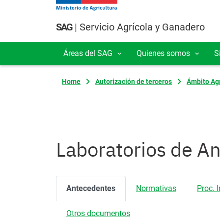
Pasar al contenido principal
SAG
| Servicio Agrícola y Ganadero
Áreas del SAG
Quienes somos
S
Navegación principal
Home
Autorización de terceros
Ámbito Agr
Laboratorios de An
Antecedentes
Normativas
Proc. 
Otros documentos