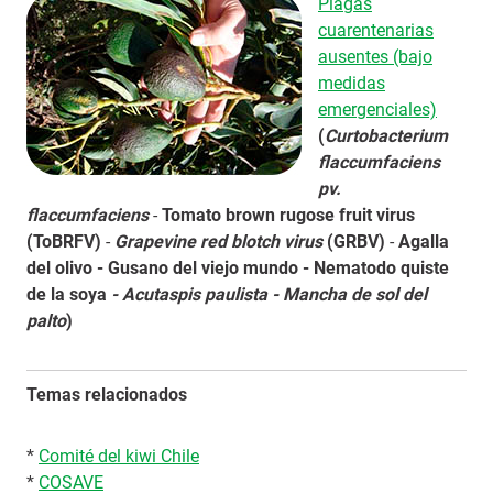
Plagas
cuarentenarias
ausentes (bajo
medidas
emergenciales)
(
Curtobacterium
flaccumfaciens
pv.
flaccumfaciens
-
Tomato brown rugose fruit virus
(ToBRFV)
-
Grapevine red blotch virus
(GRBV)
-
Agalla
del olivo - Gusano del viejo mundo - Nematodo quiste
de la soya
- Acutaspis paulista - Mancha de sol del
palto
)
Temas relacionados
*
Comité del kiwi Chile
*
COSAVE