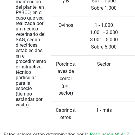
y B
501 - 1.000
mantención
del plantel en
Sobre 1.000
PABCO, en el
caso que sea
realizada por
Ovinos
1 - 1.000
un médico
1.001 - 3.000
veterinario del
SAG, según
3.001 - 5.000
directrices
Sobre 5.000
establecidas
en el
procedimiento
Porcinos,
Sector
e instructivo
aves de
técnico
particular
corral
para la
(por
especie
sector)
(tiempo
estándar por
visita).
Caprinos,
1 - más
otros
Estos valores están determinados por la
Resolución N° 417
,