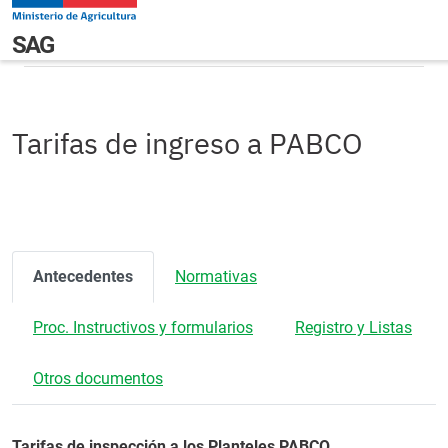
Pasar al contenido principal
Tarifas de ingreso a PABCO
Navegación principal
SAG
Tarifas de ingreso a PABCO
Antecedentes
Normativas
Proc. Instructivos y formularios
Registro y Listas
Otros documentos
Tarifas de inspección a los Planteles PABCO