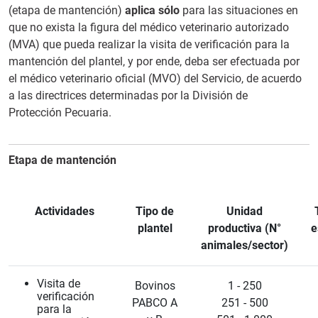
(etapa de mantención)
aplica sólo
para las situaciones en
que no exista la figura del médico veterinario autorizado
(MVA) que pueda realizar la visita de verificación para la
mantención del plantel, y por ende, deba ser efectuada por
el médico veterinario oficial (MVO) del Servicio, de acuerdo
a las directrices determinadas por la División de
Protección Pecuaria.
Etapa de mantención
Actividades
Tipo de
Unidad
plantel
productiva (N°
e
animales/sector)
Visita de
Bovinos
1 - 250
verificación
PABCO A
251 - 500
para la