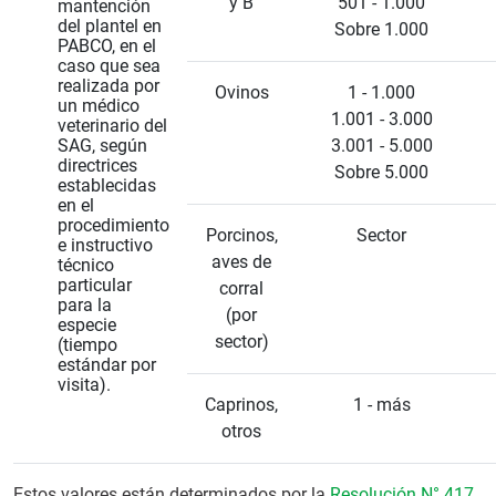
y B
501 - 1.000
mantención
del plantel en
Sobre 1.000
PABCO, en el
caso que sea
realizada por
Ovinos
1 - 1.000
un médico
1.001 - 3.000
veterinario del
SAG, según
3.001 - 5.000
directrices
Sobre 5.000
establecidas
en el
procedimiento
Porcinos,
Sector
e instructivo
aves de
técnico
particular
corral
para la
(por
especie
sector)
(tiempo
estándar por
visita).
Caprinos,
1 - más
otros
Estos valores están determinados por la
Resolución N° 417
,