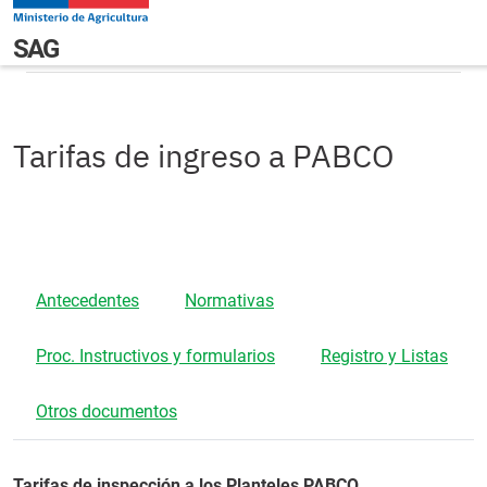
Pasar al contenido principal
Tarifas de ingreso a PABCO
Navegación principal
SAG
Tarifas de ingreso a PABCO
Antecedentes
Normativas
Proc. Instructivos y formularios
Registro y Listas
Otros documentos
Tarifas de inspección a los Planteles PABCO