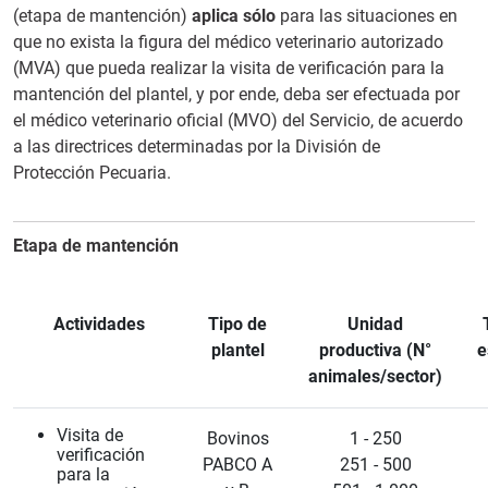
(etapa de mantención)
aplica sólo
para las situaciones en
que no exista la figura del médico veterinario autorizado
(MVA) que pueda realizar la visita de verificación para la
mantención del plantel, y por ende, deba ser efectuada por
el médico veterinario oficial (MVO) del Servicio, de acuerdo
a las directrices determinadas por la División de
Protección Pecuaria.
Etapa de mantención
Actividades
Tipo de
Unidad
plantel
productiva (N°
e
animales/sector)
Visita de
Bovinos
1 - 250
verificación
PABCO A
251 - 500
para la