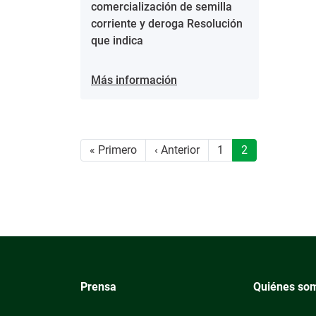
comercialización de semilla
corriente y deroga Resolución
que indica
Más información
Paginación
Primera página
Página anterior
« Primero
‹ Anterior
1
2
Prensa
Quiénes so