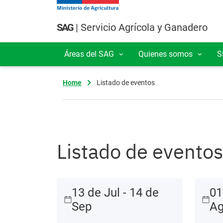
Pasar al contenido principal
SAG
| Servicio Agrícola y Ganadero
Áreas del SAG
Quienes somos
S
Navegación principal
Home
Listado de eventos
Listado de eventos
13 de Jul - 14 de
01
Sep
A