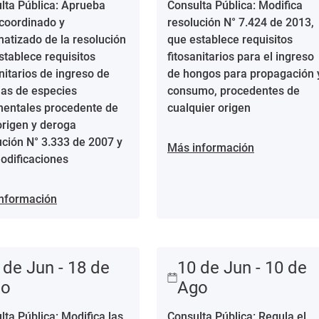
lta Pública: Aprueba
Consulta Pública: Modifica
 coordinado y
resolución N° 7.424 de 2013,
matizado de la resolución
que establece requisitos
stablece requisitos
fitosanitarios para el ingreso
nitarios de ingreso de
de hongos para propagación 
las de especies
consumo, procedentes de
entales procedente de
cualquier origen
origen y deroga
ución N° 3.333 de 2007 y
Más información
odificaciones
nformación
 de Jun - 18 de
10 de Jun - 10 de
go
Ago
lta Pública: Modifica las
Consulta Pública: Regula el