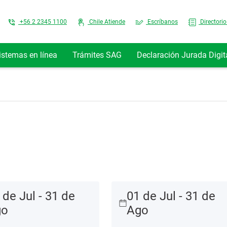
Top Menu
+56 2 2345 1100
Chile Atiende
Escríbanos
Directorio
istemas en línea
Trámites SAG
Declaración Jurada Digit
 de Jul - 31 de
01 de Jul - 31 de
go
Ago