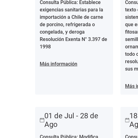
Consulta Pública: Establece
Consu
exigencias sanitarias para la
texto
importación a Chile de carne
siste
de porcino, refrigerada o
que e
congelada, y deroga
fitosa
Resolución Exenta N° 3.397 de
semil
1998
ornam
todo 
resol
Más información
sus m
Más i
01 de Jul - 28 de
18
Ago
A
Consulta Pública: Modifica
Consu