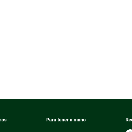
mos
Para tener a mano
Re