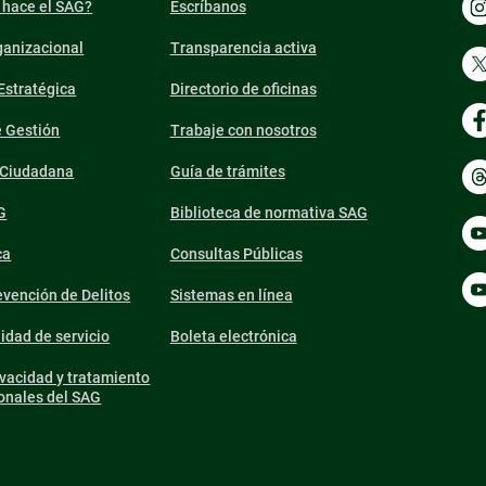
 hace el SAG?
Escríbanos
ganizacional
Transparencia activa
 Estratégica
Directorio de oficinas
e Gestión
Trabaje con nosotros
n Ciudadana
Guía de trámites
G
Biblioteca de normativa SAG
ca
Consultas Públicas
vención de Delitos
Sistemas en línea
lidad de servicio
Boleta electrónica
ivacidad y tratamiento
onales del SAG