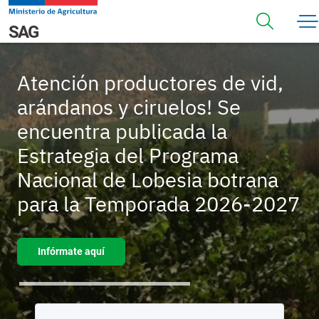
Pasar al contenido principal
Navegación principal
SAG
Atención productores de vid,
arándanos y ciruelos! Se
encuentra publicada la
Estrategia del Programa
Nacional de Lobesia botrana
para la Temporada 2026-2027
Infórmate aquí