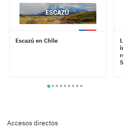
Escazú en Chile
Lev
inf
rel
SA
Accesos directos