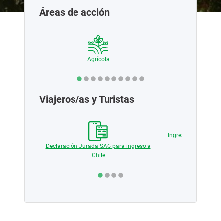
Áreas de acción
ciales
Agrícola
Pecua
Viajeros/as y Turistas
 medios de
Ingreso de producto
vegetal y
Declaración Jurada SAG para ingreso a
Chile