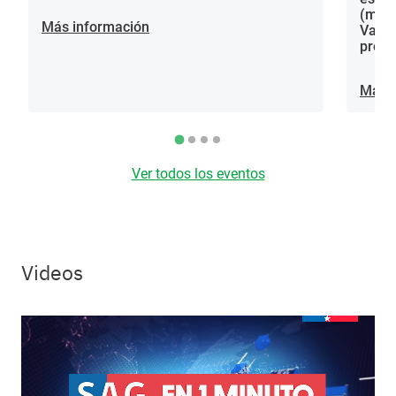
(mora
Más información
Vacci
proce
Más i
Ver todos los eventos
Videos
Video file