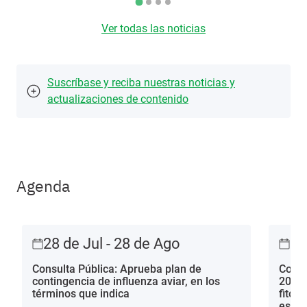
Ver todas las noticias
Suscríbase y reciba nuestras noticias y
actualizaciones de contenido
Agenda
28 de Jul - 28 de Ago
28
Consulta Pública: Aprueba plan de
Consu
contingencia de influenza aviar, en los
2013 
términos que indica
fitos
estac