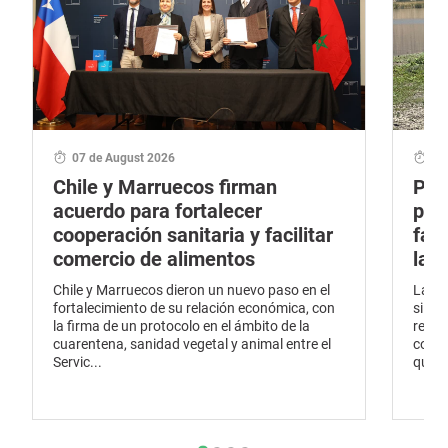
07 de August 2026
06
Chile y Marruecos firman
Por
acuerdo para fortalecer
pro
cooperación sanitaria y facilitar
fau
comercio de alimentos
la 
Chile y Marruecos dieron un nuevo paso en el
La pr
fortalecimiento de su relación económica, con
silve
la firma de un protocolo en el ámbito de la
renov
cuarentena, sanidad vegetal y animal entre el
conti
Servic...
que ha