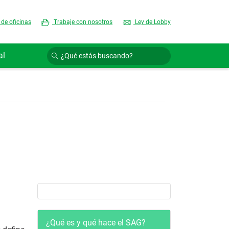
 de oficinas
Trabaje con nosotros
Ley de Lobby
al
Quienes somos
¿Qué es y qué hace el SAG?