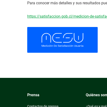
Para conocer más detalles y sus resultados puede
https://satisfaccion.gob.cl/medicion-de-satisf
Prensa
Quiénes so
Contactos de prensa
¿Qué es y qué