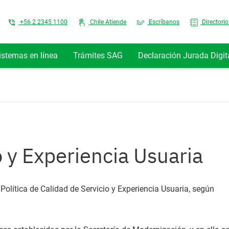
Top Menu
+56 2 2345 1100
Chile Atiende
Escríbanos
Directorio
istemas en línea
Trámites SAG
Declaración Jurada Digit
o y Experiencia Usuaria
Política de Calidad de Servicio y Experiencia Usuaria, según