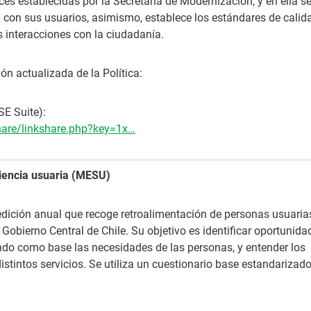
ices establecidas por la Secretaría de Modernización, y en ella se
a con sus usuarios, asimismo, establece los estándares de calid
s interacciones con la ciudadanía.
ión actualizada de la Política:
SE Suite):
share/linkshare.php?key=1x…
iencia usuaria (MESU)
dición anual que recoge retroalimentación de personas usuaria
 Gobierno Central de Chile. Su objetivo es identificar oportunida
ando como base las necesidades de las personas, y entender los
distintos servicios. Se utiliza un cuestionario base estandarizado