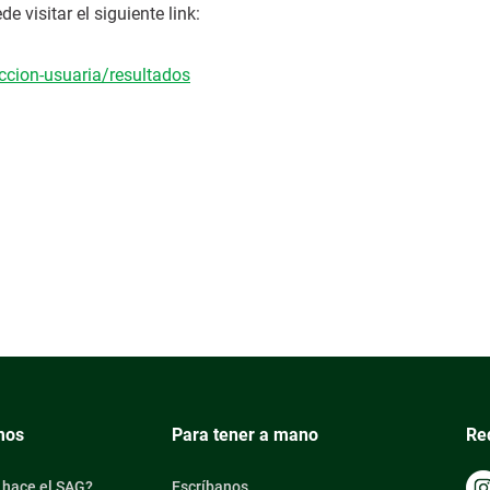
 visitar el siguiente link:
accion-usuaria/resultados
mos
Para tener a mano
Re
 hace el SAG?
Escríbanos