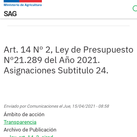
Pasar al contenido principal
Art. 14 Nº 2, Ley de Presupuesto Nº21.289 del Año 2021.
Navegación principal
SAG
Asignaciones Subtitulo 24.
Art. 14 Nº 2, Ley de Presupuesto
Nº21.289 del Año 2021.
Asignaciones Subtitulo 24.
Enviado por
Comunicaciones
el
Jue, 15/04/2021 - 08:58
Ámbito de acción
Transparencia
Archivo de Publicación