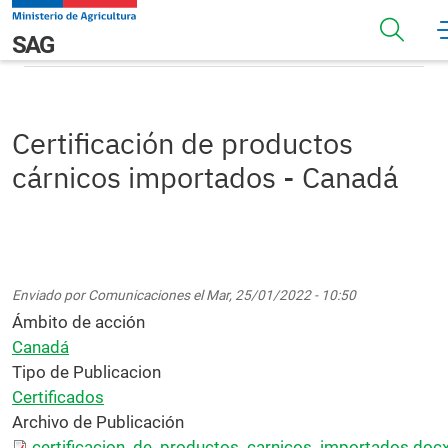
Pasar al contenido principal
Certificación de productos cárnicos importados - Canadá
Navegación principal
SAG
Certificación de productos
cárnicos importados - Canadá
Enviado por
Comunicaciones
el
Mar, 25/01/2022 - 10:50
Ámbito de acción
Canadá
Tipo de Publicacion
Certificados
Archivo de Publicación
certificacion_de_productos_carnicos_importados.docx