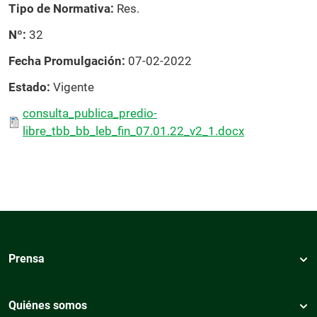
Tipo de Normativa
Res.
Nº
32
Fecha Promulgación
07-02-2022
Estado
Vigente
consulta_publica_predio-
libre_tbb_bb_leb_fin_07.01.22_v2_1.docx
Prensa
Quiénes somos