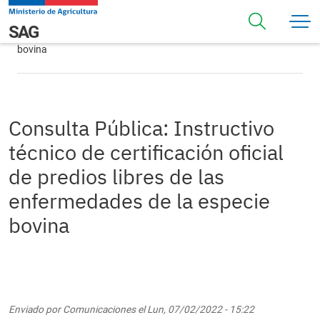
Pasar al contenido principal
Consulta Pública: Instructivo técnico de certificación
Navegación principal
SAG
oficial de predios libres de las enfermedades de la especie
bovina
Consulta Pública: Instructivo
técnico de certificación oficial
de predios libres de las
enfermedades de la especie
bovina
Enviado por
Comunicaciones
el
Lun, 07/02/2022 - 15:22