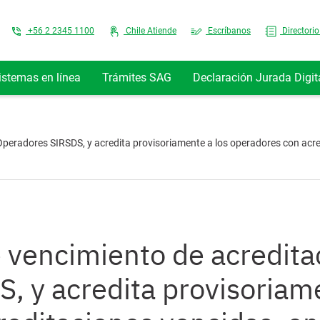
Top Menu
+56 2 2345 1100
Chile Atiende
Escríbanos
Directorio
istemas en línea
Trámites SAG
Declaración Jurada Digit
Operadores SIRSDS, y acredita provisoriamente a los operadores con acre
 vencimiento de acredita
 y acredita provisoriame