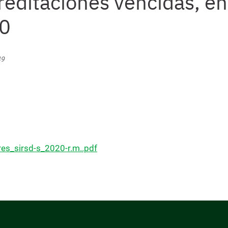
editaciones vencidas, en
20
49
es_sirsd-s_2020-r.m..pdf