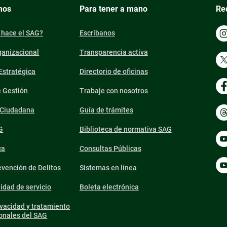
mos
Para tener a mano
Re
 hace el SAG?
Escríbanos
ganizacional
Transparencia activa
 Estratégica
Directorio de oficinas
e Gestión
Trabaje con nosotros
n Ciudadana
Guía de trámites
G
Biblioteca de normativa SAG
ca
Consultas Públicas
vención de Delitos
Sistemas en línea
lidad de servicio
Boleta electrónica
ivacidad y tratamiento
onales del SAG