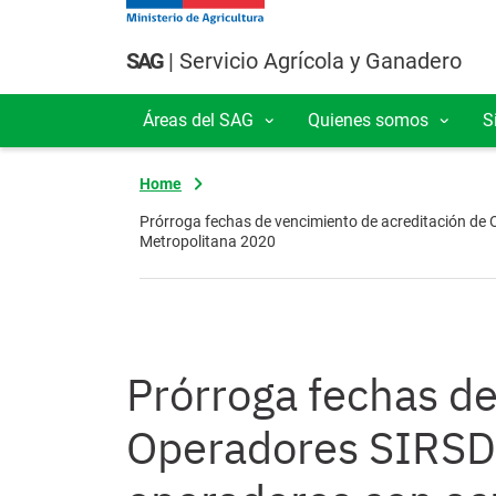
Pasar al contenido principal
SAG
| Servicio Agrícola y Ganadero
Áreas del SAG
Quienes somos
S
Navegación principal
Home
Prórroga fechas de vencimiento de acreditación de 
Metropolitana 2020
Prórroga fechas de
Operadores SIRSDS,