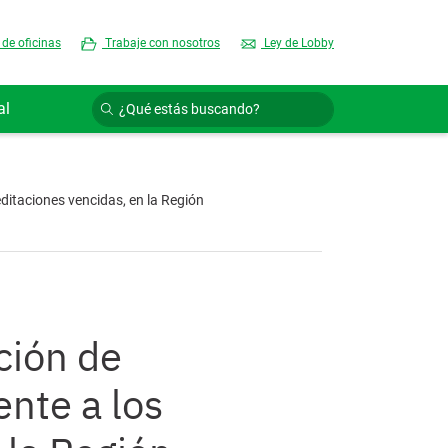
 de oficinas
Trabaje con nosotros
Ley de Lobby
al
ditaciones vencidas, en la Región
ción de
nte a los