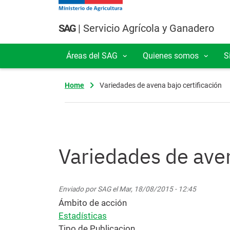
Pasar al contenido principal
SAG
| Servicio Agrícola y Ganadero
Áreas del SAG
Quienes somos
S
Navegación principal
Home
Variedades de avena bajo certificación
Variedades de aven
Enviado por
SAG
el
Mar, 18/08/2015 - 12:45
Ámbito de acción
Estadísticas
Tipo de Publicacion