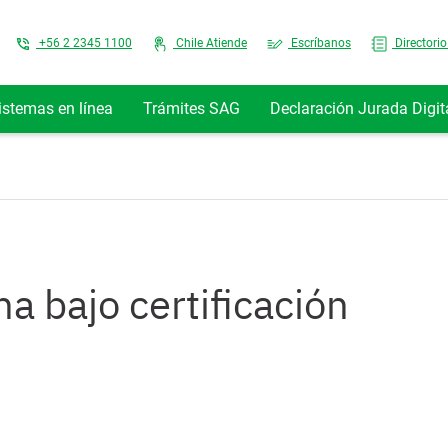
Top Menu
+56 2 2345 1100
Chile Atiende
Escríbanos
Directorio
istemas en línea
Trámites SAG
Declaración Jurada Digit
a bajo certificación