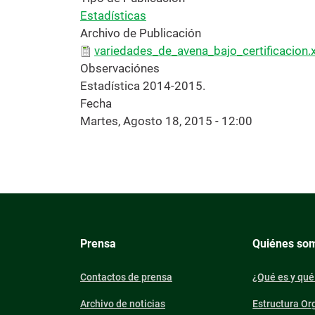
Estadísticas
Archivo de Publicación
variedades_de_avena_bajo_certificacion.x
Observaciónes
Estadística 2014-2015.
Fecha
Martes, Agosto 18, 2015 - 12:00
Prensa
Quiénes so
Contactos de prensa
¿Qué es y qué
Archivo de noticias
Estructura Or