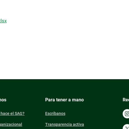
lsx
mos
Para tener a mano
Re
 hace el SAG?
Escríbanos
ganizacional
Transparencia activa