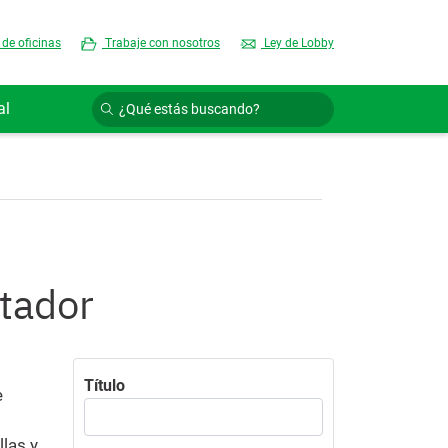
 de oficinas
Trabaje con nosotros
Ley de Lobby
al
tador
Título
e
llas y