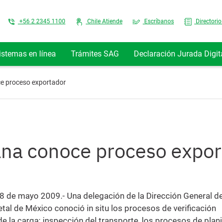
Top Menu
+56 2 2345 1100
Chile Atiende
Escríbanos
Directorio
istemas en línea
Trámites SAG
Declaración Jurada Digit
e proceso exportador
na conoce proceso expor
18 de mayo 2009.- Una delegación de la Dirección General d
tal de México conoció in situ los procesos de verificación
 la carga; inspección del transporte, los procesos de plani