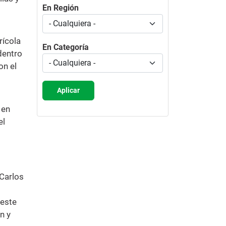
En Región
rícola
En Categoría
dentro
on el
Aplicar
 en
el
 Carlos
 este
n y