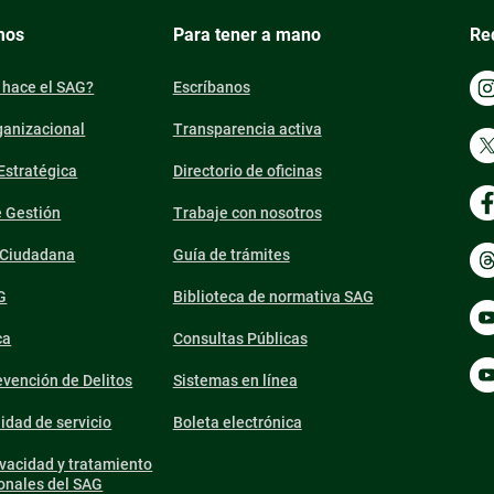
mos
Para tener a mano
Re
 hace el SAG?
Escríbanos
ganizacional
Transparencia activa
 Estratégica
Directorio de oficinas
e Gestión
Trabaje con nosotros
n Ciudadana
Guía de trámites
G
Biblioteca de normativa SAG
ca
Consultas Públicas
vención de Delitos
Sistemas en línea
lidad de servicio
Boleta electrónica
ivacidad y tratamiento
onales del SAG