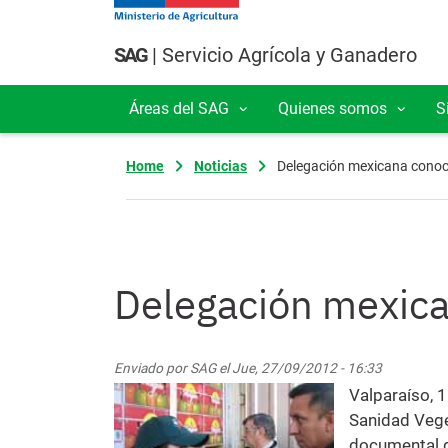
Pasar al contenido principal
SAG
| Servicio Agrícola y Ganadero
Áreas del SAG
Quienes somos
S
Navegación principal
Home
Noticias
Delegación mexicana conoc
Delegación mexica
Enviado por
SAG
el
Jue, 27/09/2012 - 16:33
Valparaíso, 
Sanidad Vege
documental de