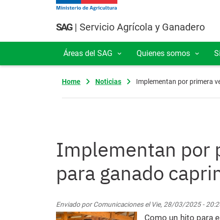
Pasar al contenido principal
SAG
| Servicio Agrícola y Ganadero
Áreas del SAG
Quienes somos
S
Navegación principal
Home
Noticias
Implementan por primera ve
Implementan por p
para ganado caprin
Enviado por
Comunicaciones
el
Vie, 28/03/2025 - 20:2
Como un hito para e