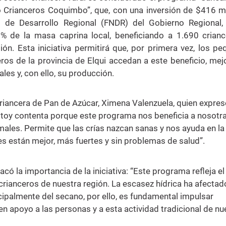
o Crianceros Coquimbo”, que, con una inversión de $416 m
 de Desarrollo Regional (FNDR) del Gobierno Regional,
0% de la masa caprina local, beneficiando a 1.690 crian
ión. Esta iniciativa permitirá que, por primera vez, los p
os de la provincia de Elqui accedan a este beneficio, me
les y, con ello, su producción.
criancera de Pan de Azúcar, Ximena Valenzuela, quien expres
estoy contenta porque este programa nos beneficia a nosotra
ales. Permite que las crías nazcan sanas y nos ayuda en la
s están mejor, más fuertes y sin problemas de salud”.
acó la importancia de la iniciativa: “Este programa refleja el
rianceros de nuestra región. La escasez hídrica ha afectad
cipalmente del secano, por ello, es fundamental impulsar
n apoyo a las personas y a esta actividad tradicional de nu