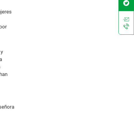
ujeres
por
 y
a
s
 han
 señora