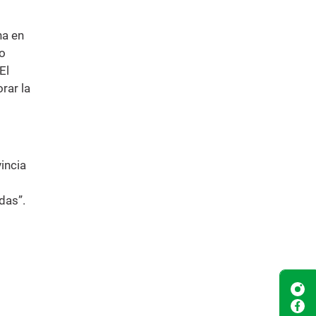
na en
lo
El
rar la
vincia
das”.