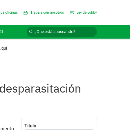
 de oficinas
Trabaje con nosotros
Ley de Lobby
al
lqui
desparasitación
i
Título
amiento