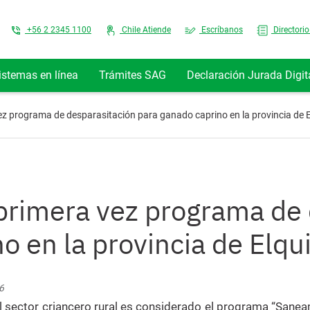
Top Menu
+56 2 2345 1100
Chile Atiende
Escríbanos
Directorio
istemas en línea
Trámites SAG
Declaración Jurada Digit
z programa de desparasitación para ganado caprino en la provincia de E
rimera vez programa de 
o en la provincia de Elqu
6
l sector criancero rural es considerado el programa “Sane