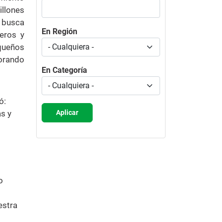
illones
 busca
En Región
ceros y
equeños
jorando
En Categoría
ó:
Aplicar
s y
o
estra