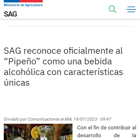
Pasar al contenido principal
SAG reconoce oficialmente al “Pipeño” como una bebida
Navegación principal
SAG
alcohólica con características únicas
SAG reconoce oficialmente al
“Pipeño” como una bebida
alcohólica con características
únicas
Enviado por
Comunicaciones
el
Mié, 19/07/2023 - 09:47
Con el fin de contribuir al
desarrollo de la