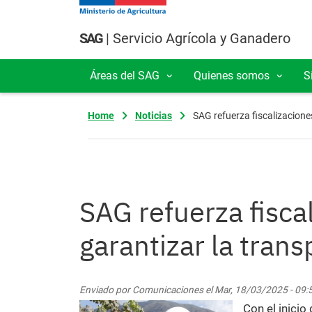
Pasar al contenido principal
SAG
| Servicio Agrícola y Ganadero
Áreas del SAG
Quienes somos
S
Navegación principal
Home
Noticias
SAG refuerza fiscalizacione
SAG refuerza fisca
garantizar la tran
Enviado por
Comunicaciones
el
Mar, 18/03/2025 - 09:
Con el inicio