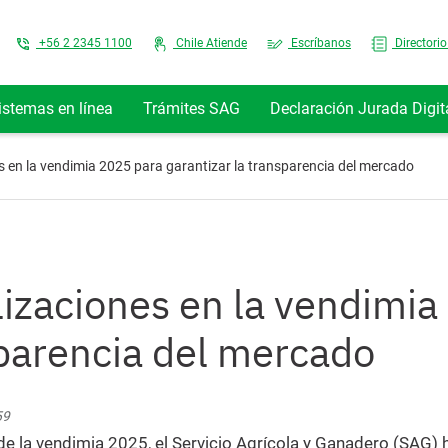
Top Menu
+56 2 2345 1100
Chile Atiende
Escríbanos
Directorio
istemas en línea
Trámites SAG
Declaración Jurada Digit
s en la vendimia 2025 para garantizar la transparencia del mercado
lizaciones en la vendimi
sparencia del mercado
59
 de la vendimia 2025, el Servicio Agrícola y Ganadero (SAG) 