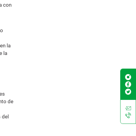
a con
ño
en la
e la
les
nto de
 del