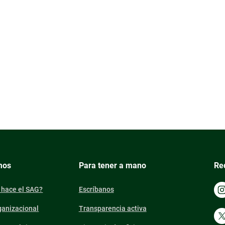
mos
Para tener a mano
Re
 hace el SAG?
Escríbanos
ganizacional
Transparencia activa