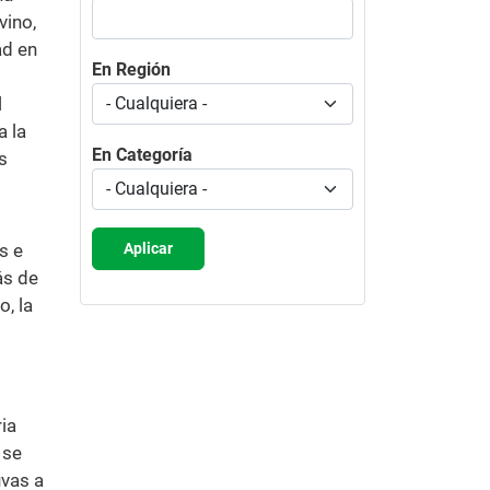
vino,
ad en
En Región
l
a la
En Categoría
s
Aplicar
s e
ás de
, la
ia
 se
uvas a