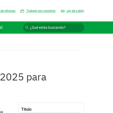
 de oficinas
Trabaje con nosotros
Ley de Lobby
al
a 2025 para
Título
ha