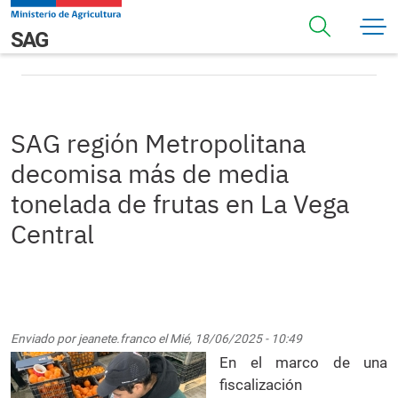
Pasar al contenido principal
SAG región Metropolitana decomisa más de media
Navegación principal
SAG
tonelada de frutas en La Vega Central
SAG región Metropolitana
decomisa más de media
tonelada de frutas en La Vega
Central
Enviado por
jeanete.franco
el
Mié, 18/06/2025 - 10:49
En el marco de una
fiscalización