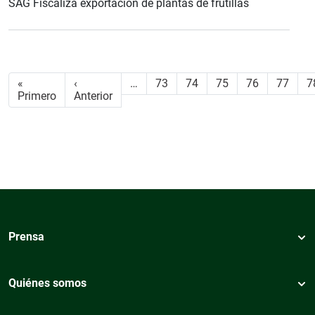
SAG Fiscaliza exportación de plantas de frutillas
Paginación
«
‹
…
73
74
75
76
77
7
Primera página
Página anterior
Primero
Anterior
Prensa
Quiénes somos