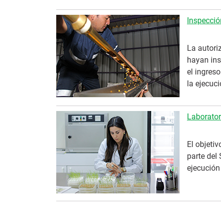
Inspecció
La autori
hayan insc
el ingres
la ejecuci
Laborator
El objetiv
parte del
ejecución