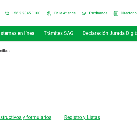
Top Menu
+56 2 2345 1100
Chile Atiende
Escríbanos
Directorio
istemas en línea
Trámites SAG
Declaración Jurada Digit
illas
nstructivos y formularios
Registro y Listas