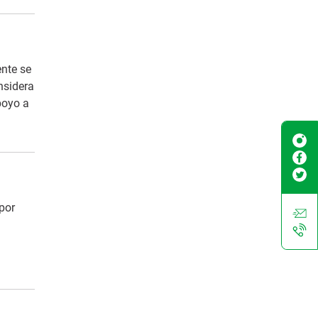
ente se
nsidera
poyo a
 por