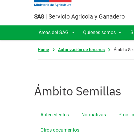
Pasar al contenido principal
SAG
| Servicio Agrícola y Ganadero
Áreas del SAG
Quienes somos
S
Navegación principal
Home
Autorización de terceros
Ámbito Sem
Ámbito Semillas
Antecedentes
Normativas
Proc. I
Otros documentos