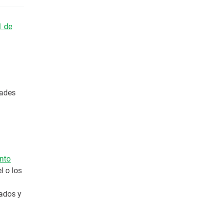
1 de
dades
nto
l o los
bados y