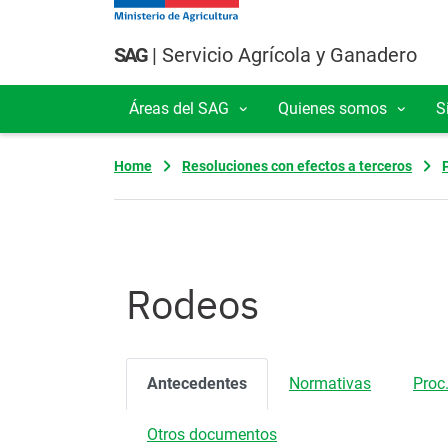
Pasar al contenido principal
SAG
| Servicio Agrícola y Ganadero
Áreas del SAG
Quienes somos
S
Navegación principal
Home
Resoluciones con efectos a terceros
Rodeos
Antecedentes
Normativas
Proc.
Otros documentos