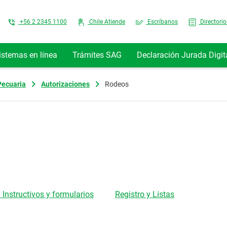
Top Menu
+56 2 2345 1100
Chile Atiende
Escríbanos
Directorio
istemas en línea
Trámites SAG
Declaración Jurada Digit
Pecuaria
Autorizaciones
Rodeos
 Instructivos y formularios
Registro y Listas