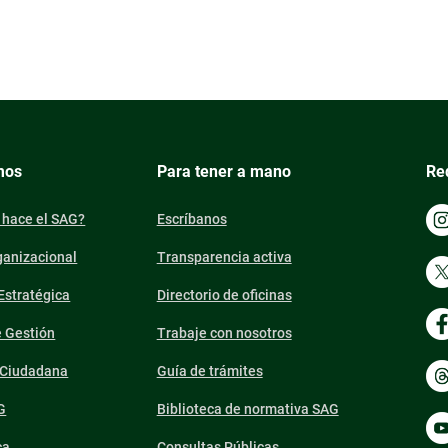
mos
Para tener a mano
Re
 hace el SAG?
Escríbanos
ganizacional
Transparencia activa
 Estratégica
Directorio de oficinas
e Gestión
Trabaje con nosotros
n Ciudadana
Guía de trámites
G
Biblioteca de normativa SAG
ca
Consultas Públicas