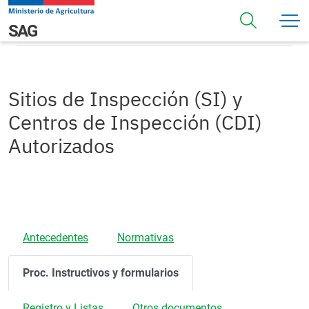
Pasar al contenido principal
Procedimientos
Navegación principal
SAG
Sitios de Inspección (SI) y
Centros de Inspección (CDI)
Autorizados
Antecedentes
Normativas
Proc. Instructivos y formularios
Registro y Listas
Otros documentos