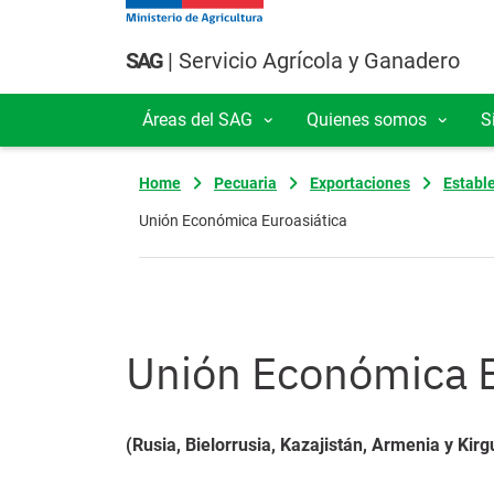
Pasar al contenido principal
SAG
| Servicio Agrícola y Ganadero
Áreas del SAG
Quienes somos
S
Navegación principal
Home
Pecuaria
Exportaciones
Establ
Unión Económica Euroasiática
Unión Económica E
(Rusia, Bielorrusia, Kazajistán, Armenia y Kirg