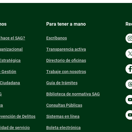
mos
Para tener a mano
Re
 hace el SAG?
Escríbanos
ganizacional
Transparencia activa
 Estratégica
Directorio de oficinas
e Gestión
Trabaje con nosotros
n Ciudadana
Guía de trámites
G
Biblioteca de normativa SAG
ca
Consultas Públicas
vención de Delitos
Sistemas en línea
lidad de servicio
Boleta electrónica