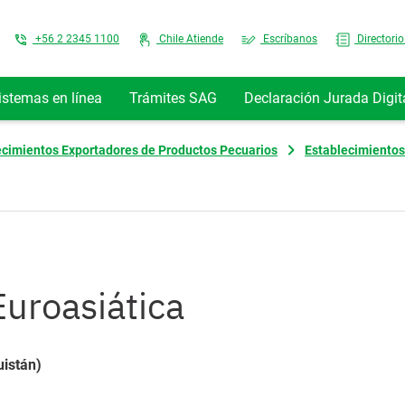
Top Menu
+56 2 2345 1100
Chile Atiende
Escríbanos
Directorio
istemas en línea
Trámites SAG
Declaración Jurada Digit
ecimientos Exportadores de Productos Pecuarios
Establecimientos
uroasiática
uistán)