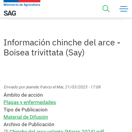
Pasar al contenido principal
Información chinche del arce - Boisea trivittata (Say)
Navegación principal
SAG
Información chinche del arce -
Boisea trivittata (Say)
Enviado por
jeanete.franco
el
Mar, 21/03/2023 - 17:08
Ámbito de acción
Plagas y enfermedades
Tipo de Publicacion
Material de Difusión
Archivo de Publicación
Chinche del arce volante (Marzo 2024).pdf