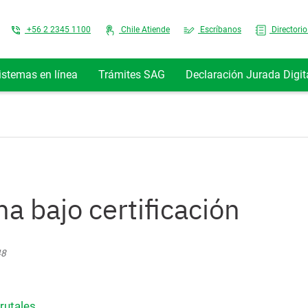
Top Menu
+56 2 2345 1100
Chile Atiende
Escríbanos
Directorio
istemas en línea
Trámites SAG
Declaración Jurada Digit
a bajo certificación
48
Frutales