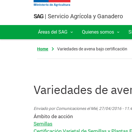
Pasar al contenido principal
SAG
| Servicio Agrícola y Ganadero
Áreas del SAG
Quienes somos
S
Navegación principal
Home
Variedades de avena bajo certificación
Variedades de aven
Enviado por
Comunicaciones
el
Mié, 27/04/2016 - 11:
Ámbito de acción
Semillas
Certificación Varietal de Semillas y Plantas 