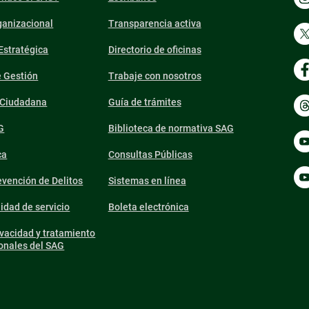
ganizacional
Transparencia activa
 Estratégica
Directorio de oficinas
e Gestión
Trabaje con nosotros
n Ciudadana
Guía de trámites
G
Biblioteca de normativa SAG
ca
Consultas Públicas
vención de Delitos
Sistemas en línea
lidad de servicio
Boleta electrónica
ivacidad y tratamiento
onales del SAG