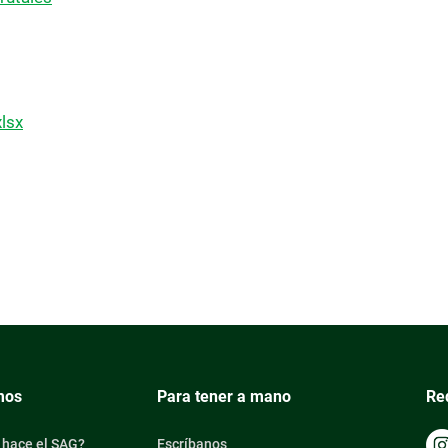
lsx
mos
Para tener a mano
Re
 hace el SAG?
Escríbanos