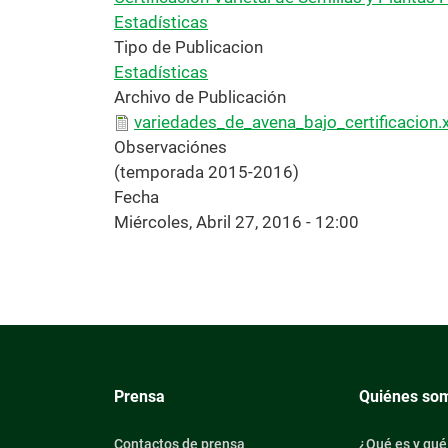
Estadísticas
Tipo de Publicacion
Estadísticas
Archivo de Publicación
variedades_de_avena_bajo_certificacion.x
Observaciónes
(temporada 2015-2016)
Fecha
Miércoles, Abril 27, 2016 - 12:00
Prensa
Quiénes so
Contactos de prensa
¿Qué es y qué