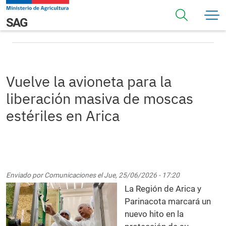
Pasar al contenido principal
Vuelve la avioneta para la liberación masiva de moscas
Navegación principal
SAG
estériles en Arica
Vuelve la avioneta para la
liberación masiva de moscas
estériles en Arica
Enviado por
Comunicaciones
el
Jue, 25/06/2026 - 17:20
La Región de Arica y
Parinacota marcará un
nuevo hito en la