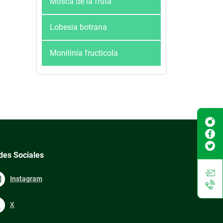
Mosca de la fruta
Lobesia botrana
Monilinia fructicola
des Sociales
Instagram
X