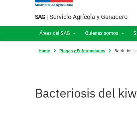
Pasar al contenido principal
SAG
| Servicio Agrícola y Ganadero
Áreas del SAG
Quienes somos
S
Navegación principal
Home
Plagas y Enfermedades
Bacteriosis 
Bacteriosis del kiw