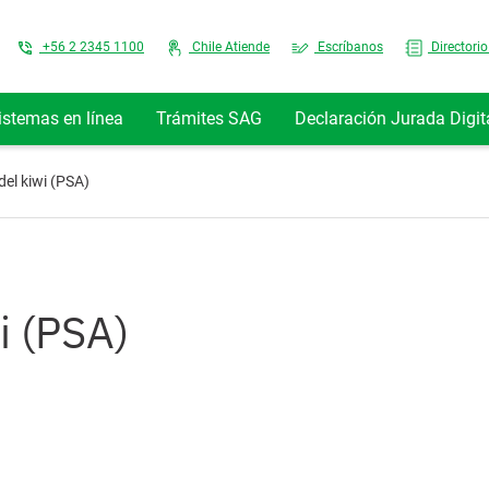
Top Menu
+56 2 2345 1100
Chile Atiende
Escríbanos
Directorio
istemas en línea
Trámites SAG
Declaración Jurada Digit
del kiwi (PSA)
i (PSA)