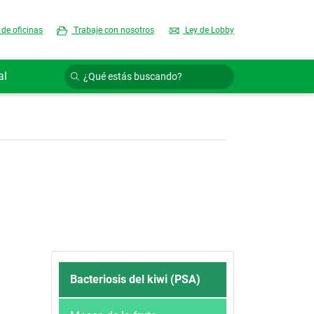
 de oficinas
Trabaje con nosotros
Ley de Lobby
al
Bacteriosis del kiwi (PSA)