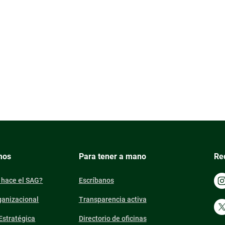
mos
Para tener a mano
Re
 hace el SAG?
Escríbanos
ganizacional
Transparencia activa
 Estratégica
Directorio de oficinas