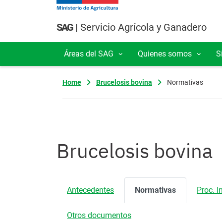
Pasar al contenido principal
SAG
| Servicio Agrícola y Ganadero
Áreas del SAG
Quienes somos
S
Navegación principal
Home
Brucelosis bovina
Normativas
Brucelosis bovina
Antecedentes
Normativas
Proc. I
Otros documentos