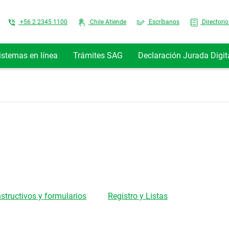
Top Menu
+56 2 2345 1100
Chile Atiende
Escríbanos
Directorio
istemas en línea
Trámites SAG
Declaración Jurada Digit
nstructivos y formularios
Registro y Listas