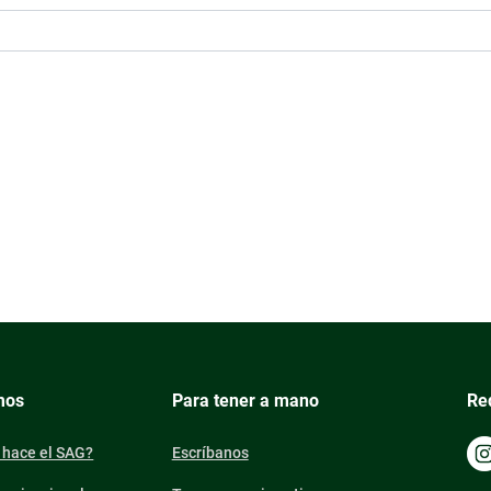
mos
Para tener a mano
Re
 hace el SAG?
Escríbanos