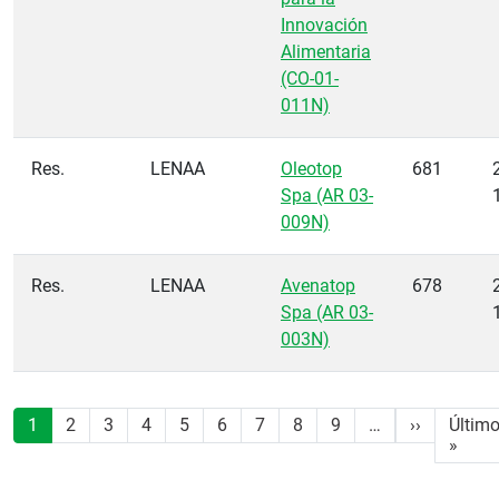
Innovación
Alimentaria
(CO-01-
011N)
Res.
LENAA
Oleotop
681
Spa (AR 03-
009N)
Res.
LENAA
Avenatop
678
Spa (AR 03-
003N)
Paginación
Siguiente
1
2
3
4
5
6
7
8
9
…
››
Últim
Últi
»