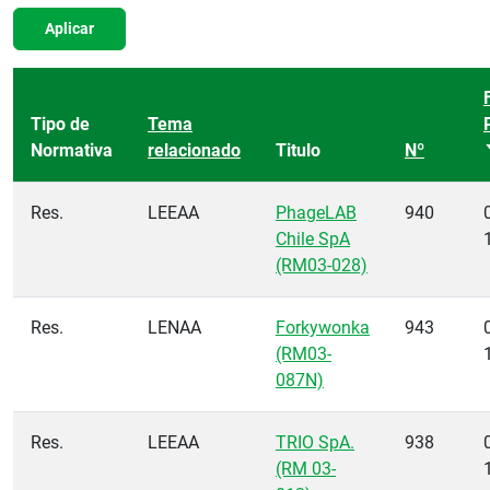
Aplicar
Tipo de
Tema
Normativa
relacionado
Titulo
Nº
Res.
LEEAA
PhageLAB
940
Chile SpA
(RM03-028)
Res.
LENAA
Forkywonka
943
(RM03-
087N)
Res.
LEEAA
TRIO SpA.
938
(RM 03-