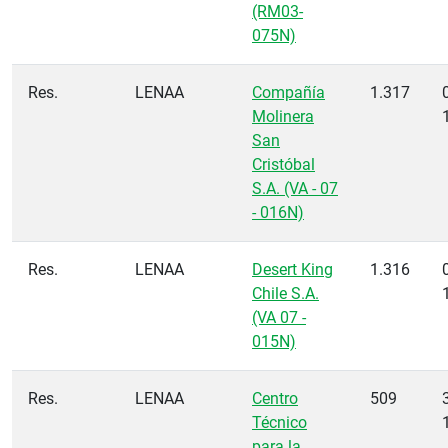
(RM03-
075N)
Res.
LENAA
Compañía
1.317
Molinera
San
Cristóbal
S.A. (VA - 07
- 016N)
Res.
LENAA
Desert King
1.316
Chile S.A.
(VA 07 -
015N)
Res.
LENAA
Centro
509
Técnico
para la