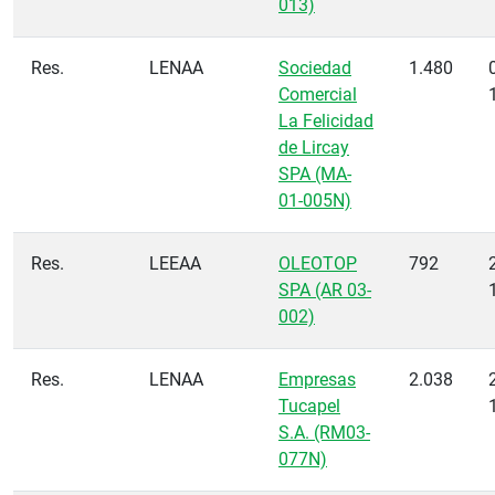
013)
Res.
LENAA
Sociedad
1.480
Comercial
La Felicidad
de Lircay
SPA (MA-
01-005N)
Res.
LEEAA
OLEOTOP
792
SPA (AR 03-
002)
Res.
LENAA
Empresas
2.038
Tucapel
S.A. (RM03-
077N)