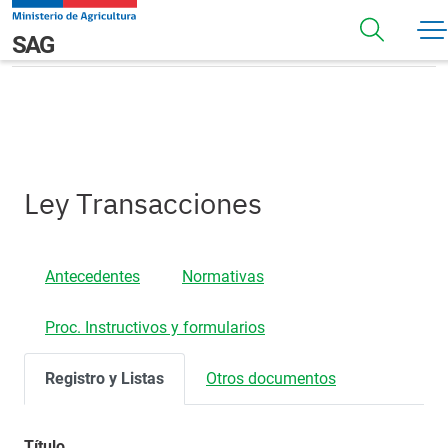
Pasar al contenido principal
Registros
Navegación principal
SAG
Ley Transacciones
Antecedentes
Normativas
Proc. Instructivos y formularios
Registro y Listas
Otros documentos
Título