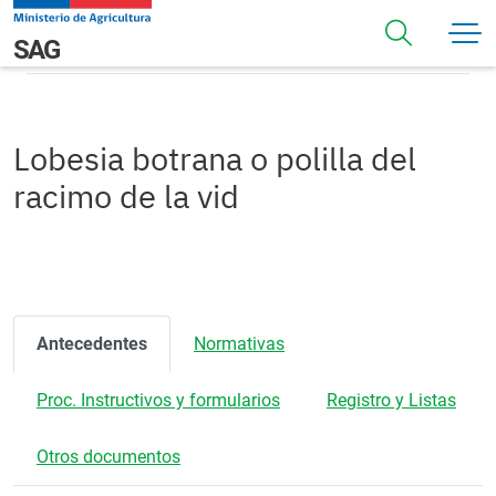
Pasar al contenido principal
Lobesia botrana o polilla del racimo de la vid
Navegación principal
SAG
Lobesia botrana o polilla del
racimo de la vid
Antecedentes
Normativas
Proc. Instructivos y formularios
Registro y Listas
Otros documentos