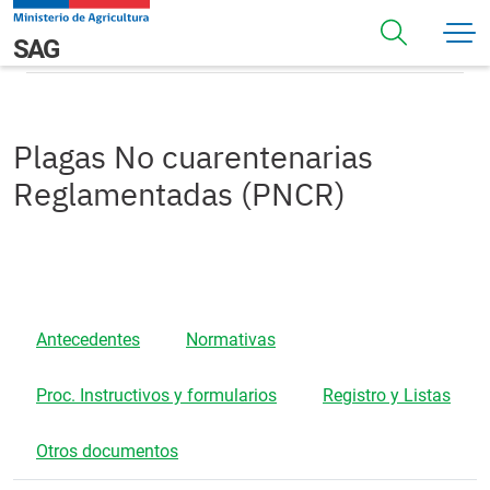
Pasar al contenido principal
Plagas No cuarentenarias Reglamentadas (PNCR)
Navegación principal
SAG
Plagas No cuarentenarias
Reglamentadas (PNCR)
Antecedentes
Normativas
Proc. Instructivos y formularios
Registro y Listas
Otros documentos