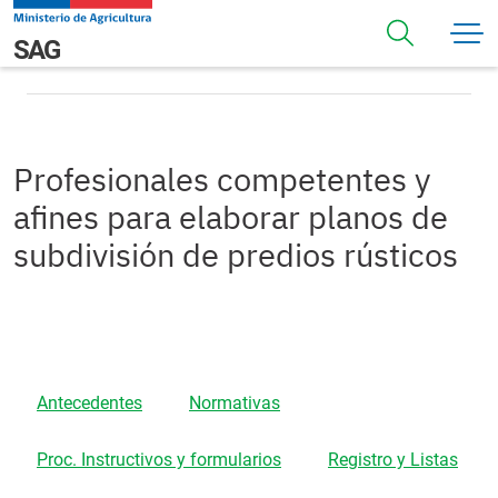
Pasar al contenido principal
Profesionales competentes y afines para elaborar planos
Navegación principal
SAG
de subdivisión de predios rústicos
Profesionales competentes y
afines para elaborar planos de
subdivisión de predios rústicos
Antecedentes
Normativas
Proc. Instructivos y formularios
Registro y Listas