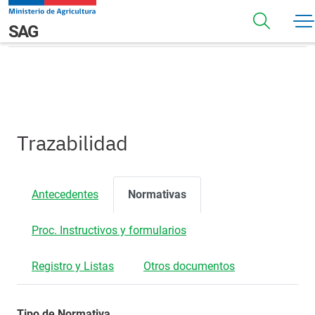
Pasar al contenido principal
Normativas
Navegación principal
SAG
Trazabilidad
Antecedentes
Normativas
Proc. Instructivos y formularios
Registro y Listas
Otros documentos
Tipo de Normativa