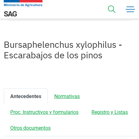
Pasar al contenido principal
Bursaphelenchus xylophilus - Escarabajos de los pinos
Navegación principal
SAG
Bursaphelenchus xylophilus -
Escarabajos de los pinos
Antecedentes
Normativas
Proc. Instructivos y formularios
Registro y Listas
Otros documentos