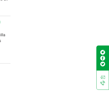
n
illa
s