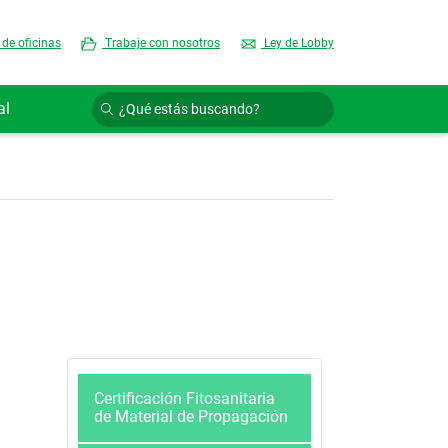
 de oficinas
Trabaje con nosotros
Ley de Lobby
al
Certificación Fitosanitaria
de Material de Propagación