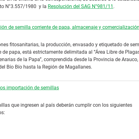
eto N°3.557/1980 y la
Resolución del SAG N°981/11
.
ión de semilla corriente de papa, almacenaje y comercializació
nes fitosanitarias, la producción, envasado y etiquetado de sem
e de papa, está estrictamente delimitada al “Área Libre de Plaga
enarias de la Papa”, comprendida desde la Provincia de Arauco,
del Bío Bío hasta la Región de Magallanes.
tos importación de semillas
llas que ingresen al país deberán cumplir con los siguientes
os: