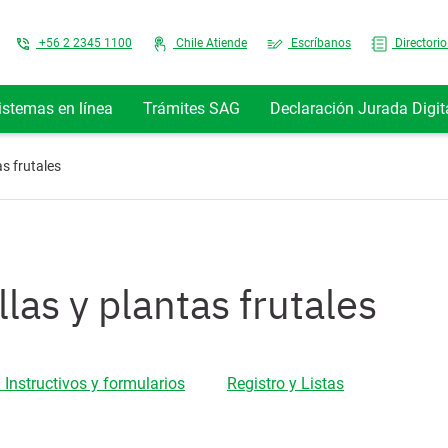
Top Menu
+56 2 2345 1100
Chile Atiende
Escríbanos
Directorio
istemas en línea
Trámites SAG
Declaración Jurada Digit
s frutales
las y plantas frutales
 Instructivos y formularios
Registro y Listas