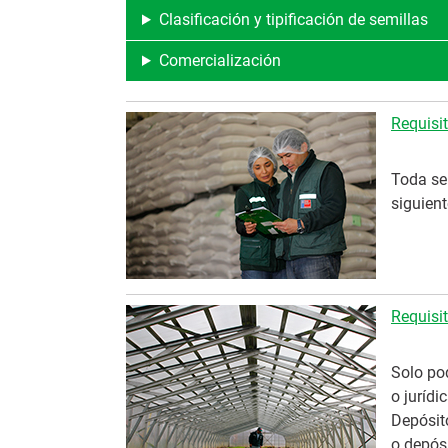
Clasificación y tipificación de semillas
Comercialización
Requisi
Toda se
siguient
Requisit
Solo pod
o jurídi
Depósito
o depósi