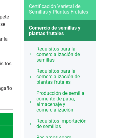
Certificación Varietal de
Semillas y Plantas Frutales
mpete
 se
Comercio de semillas y
plantas frutales
r la
Requisitos para la
comercialización de
semillas
isitos
Requisitos para la
comercialización de
plantas frutales
engaño
Producción de semilla
corriente de papa,
almacenaje y
comercialización
Requisitos importación
de semillas
Reclamos sobre