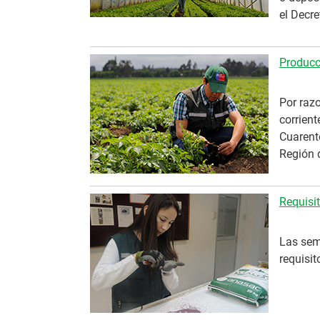
el Decr
Producc
Por razo
corrient
Cuarent
Región 
Requisi
Las semi
requisit