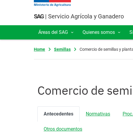
Pasar al contenido principal
SAG
| Servicio Agrícola y Ganadero
Áreas del SAG
Quienes somos
S
Navegación principal
Home
Semillas
Comercio de semillas y planta
Comercio de semil
Antecedentes
Normativas
Proc.
Otros documentos