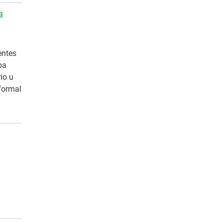
a
entes
pa
io u
formal