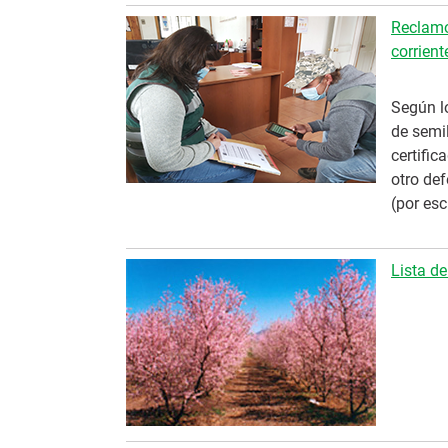
Reclamo
corrient
Según lo
de semil
certific
otro de
(por esc
Lista de