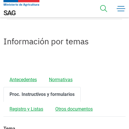
Pasar al contenido principal
Procedimientos
Navegación principal
SAG
Información por temas
Antecedentes
Normativas
Proc. Instructivos y formularios
Registro y Listas
Otros documentos
Tema