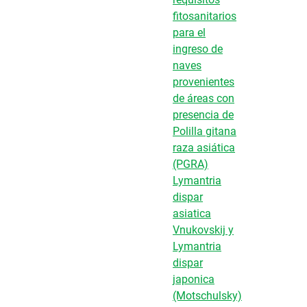
fitosanitarios
para el
ingreso de
naves
provenientes
de áreas con
presencia de
Polilla gitana
raza asiática
(PGRA)
Lymantria
dispar
asiatica
Vnukovskij y
Lymantria
dispar
japonica
(Motschulsky)