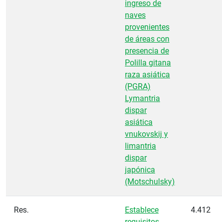
ingreso de
naves
provenientes
de áreas con
presencia de
Polilla gitana
raza asiática
(PGRA)
Lymantria
dispar
asiática
vnukovskij y
limantria
dispar
japónica
(Motschulsky)
Res.
Establece
4.412
requisitos