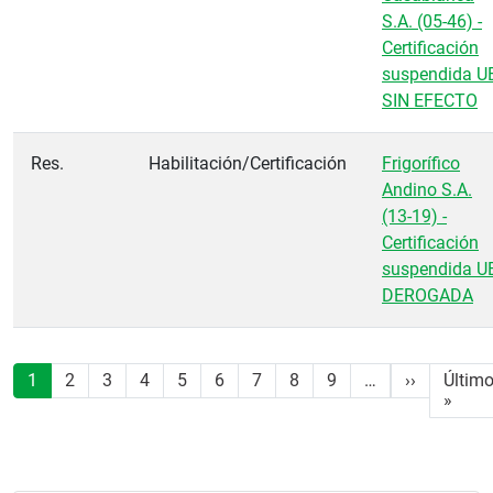
S.A. (05-46) -
Certificación
suspendida U
SIN EFECTO
Res.
Habilitación/Certificación
Frigorífico
Andino S.A.
(13-19) -
Certificación
suspendida U
DEROGADA
Paginación
Siguiente
1
2
3
4
5
6
7
8
9
…
››
Últim
Últi
»