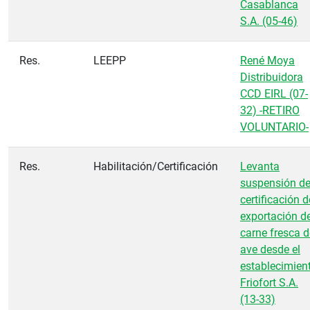
Casablanca
S.A. (05-46)
Res.
LEEPP
René Moya
Distribuidora
CCD EIRL (07-
32) -RETIRO
VOLUNTARIO-
Res.
Habilitación/Certificación
Levanta
suspensión d
certificación d
exportación d
carne fresca d
ave desde el
establecimien
Friofort S.A.
(13-33)