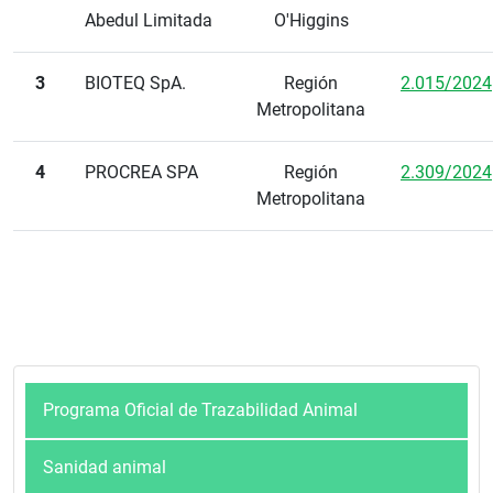
Abedul Limitada
O'Higgins
3
BIOTEQ SpA.
Región
2.015/2024
Metropolitana
4
PROCREA SPA
Región
2.309/2024
Metropolitana
Programa Oficial de Trazabilidad Animal
Sanidad animal