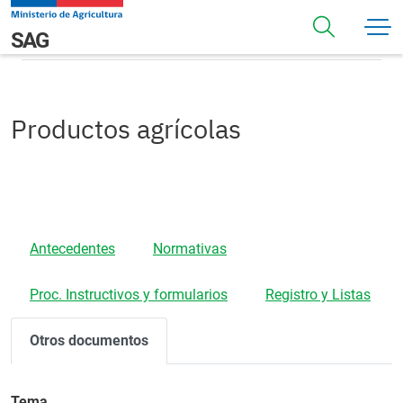
Pasar al contenido principal
Otros Documentos
Navegación principal
SAG
Productos agrícolas
Antecedentes
Normativas
Proc. Instructivos y formularios
Registro y Listas
Otros documentos
Tema