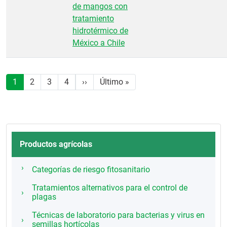
de mangos con
tratamiento
hidrotérmico de
México a Chile
Paginación
Siguiente página
Última página
1
2
3
4
››
Último »
Productos agrícolas
Categorías de riesgo fitosanitario
Tratamientos alternativos para el control de
plagas
Técnicas de laboratorio para bacterias y virus en
semillas hortícolas