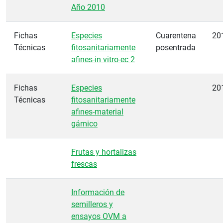
Año 2010
Fichas
Especies
Cuarentena
20
Técnicas
fitosanitariamente
posentrada
afines-in vitro-ec 2
Fichas
Especies
20
Técnicas
fitosanitariamente
afines-material
gámico
Frutas y hortalizas
frescas
Información de
semilleros y
ensayos OVM a