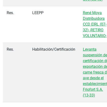
Res.
LEEPP
René Moya
Distribuidora
CCD EIRL (07-
32) -RETIRO
VOLUNTARIO-
Res.
Habilitación/Certificación
Levanta
suspensión d
certificación d
exportación d
carne fresca d
ave desde el
establecimien
Friofort S.A.
(13-33)