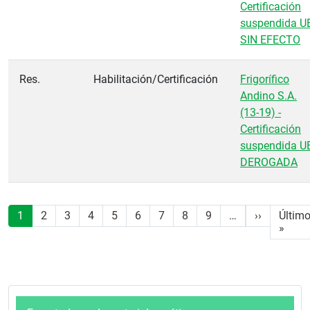
Certificación
suspendida U
SIN EFECTO
Res.
Habilitación/Certificación
Frigorífico
Andino S.A.
(13-19) -
Certificación
suspendida U
DEROGADA
Paginación
Siguiente
1
2
3
4
5
6
7
8
9
…
››
Últim
Últi
»