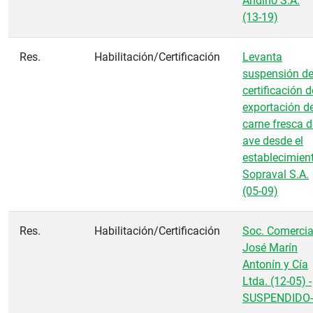
Andino S.A.
(13-19)
Res.
Habilitación/Certificación
Levanta
suspensión d
certificación d
exportación d
carne fresca d
ave desde el
establecimien
Sopraval S.A.
(05-09)
Res.
Habilitación/Certificación
Soc. Comercia
José Marín
Antonín y Cía
Ltda. (12-05) -
SUSPENDIDO-