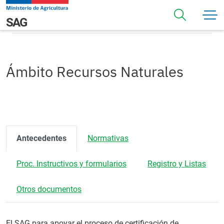
Pasar al contenido principal
Ámbito Recursos Naturales
Navegación principal
SAG
Ámbito Recursos Naturales
Antecedentes
Normativas
Proc. Instructivos y formularios
Registro y Listas
Otros documentos
El SAG para apoyar el proceso de certificación de