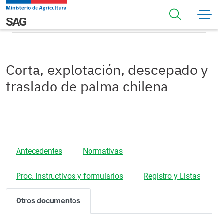
Pasar al contenido principal
Otros Documentos
Navegación principal
SAG
Corta, explotación, descepado y
traslado de palma chilena
Antecedentes
Normativas
Proc. Instructivos y formularios
Registro y Listas
Otros documentos