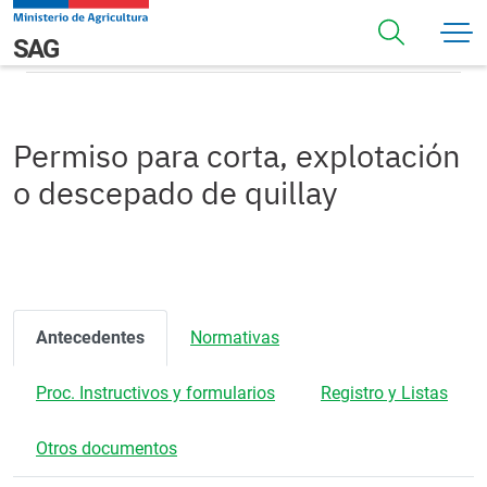
Pasar al contenido principal
Permiso para corta, explotación o descepado de quillay
Navegación principal
SAG
Permiso para corta, explotación
o descepado de quillay
Antecedentes
Normativas
Proc. Instructivos y formularios
Registro y Listas
Otros documentos