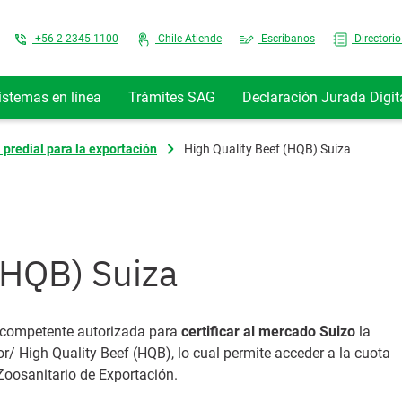
Top Menu
+56 2 2345 1100
Chile Atiende
Escríbanos
Directorio
istemas en línea
Trámites SAG
Declaración Jurada Digit
 predial para la exportación
High Quality Beef (HQB) Suiza
(HQB) Suiza
d competente autorizada para
certificar al mercado Suizo
la
r/ High Quality Beef (HQB), lo cual permite acceder a la cuota
 Zoosanitario de Exportación.