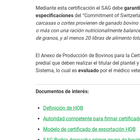
Mediante esta certificación el SAG debe
garant
especificaciones
del “Commitment of Switzerland
carcasas o cortes provienen de ganado bovino
o más con una ración nutricionalmente balance
de granos, y al menos 20 libras de alimento tota
El Anexo de Producción de Bovinos para la Certi
predial que deben realizar el titular del plantel 
Sistema, lo cual es
evaluado
por el médico vete
Documentos de interés:
Definición de HQB
Autoridad competente para firmar certifica
Modelo de certificado de exportación HQB
SAG Biobío despacha primer grupo de bovin