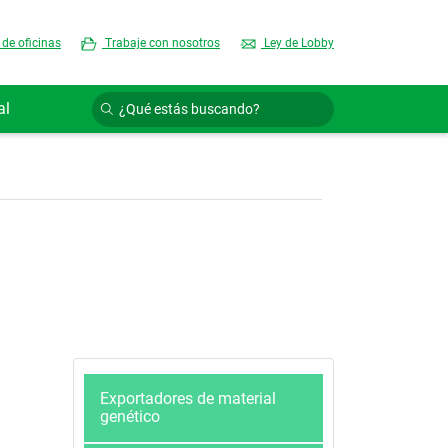
 de oficinas
Trabaje con nosotros
Ley de Lobby
al
Exportadores de material
genético