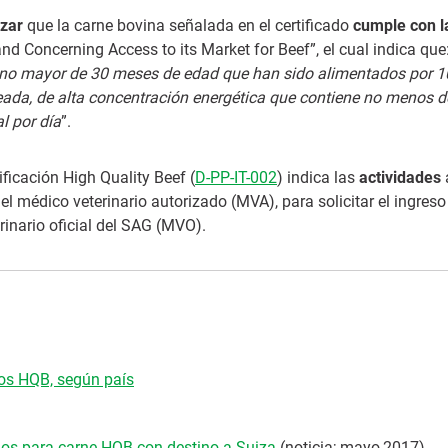
izar
que la carne bovina señalada en el certificado
cumple con l
 Concerning Access to its Market for Beef”, el cual indica que:
 no mayor de 30 meses de edad que han sido alimentados por 1
ada, de alta concentración energética que contiene no menos 
l por día
”.
ficación High Quality Beef (
D-PP-IT-002
) indica las
actividades
y el médico veterinario autorizado (MVA), para solicitar el ingreso
rinario oficial del SAG (MVO).
dos HQB, según país
os para carne HQB con destino a Suiza
(noticia; mayo,2017)