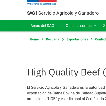
Pasar al contenido principal
SAG
| Servicio Agrícola y Ganadero
Áreas del SAG
Quienes somos
S
Navegación principal
Home
Pecuaria
Exportaciones
Control
High Quality Beef 
El Servicio Agrícola y Ganadero es la autorida
exportación de Carne Bovina de Calidad Superio
arancelaria “HQB” y es adicional al Certificado