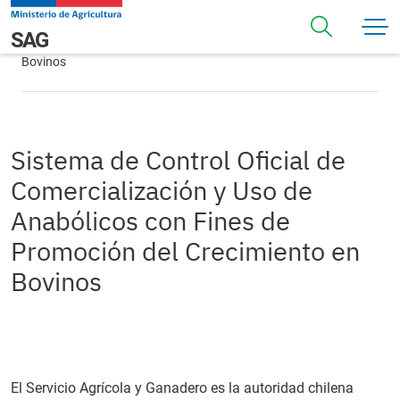
Pasar al contenido principal
Sistema de Control Oficial de Comercialización y Uso de
Navegación principal
SAG
Anabólicos con Fines de Promoción del Crecimiento en
Bovinos
Sistema de Control Oficial de
Comercialización y Uso de
Anabólicos con Fines de
Promoción del Crecimiento en
Bovinos
El Servicio Agrícola y Ganadero es la autoridad chilena