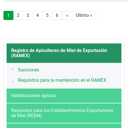
Paginación
Siguiente página
Última página
1
2
3
4
5
6
››
Último »
Registro de Apicultores de Miel de Exportación
(RAMEX)
Sanciones
Requisitos para la mantención en el RAMEX
Habilitaciones apícola
Requisitos para los Establecimientos Exportadores
de Miel (REEM)