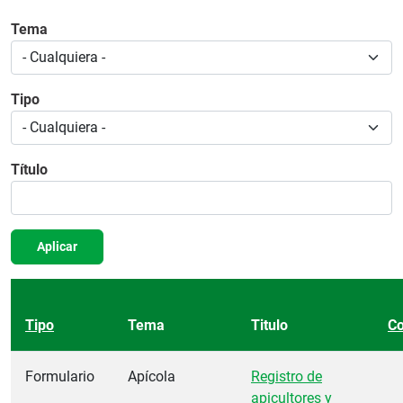
Tema
Tipo
Título
Aplicar
Tipo
Tema
Titulo
Co
Formulario
Apícola
Registro de
apicultores y