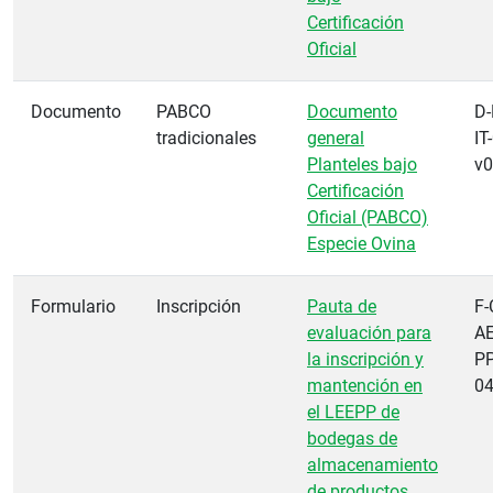
Certificación
Oficial
Documento
PABCO
Documento
D-
tradicionales
general
IT
Planteles bajo
v
Certificación
Oficial (PABCO)
Especie Ovina
Formulario
Inscripción
Pauta de
F-
evaluación para
AE
la inscripción y
PP
mantención en
0
el LEEPP de
bodegas de
almacenamiento
de productos