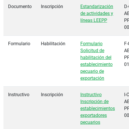
Documento
Inscripción
Estandarización
D-
de actividades y
AE
líneas LEEPP
PP
0
Formulario
Habilitación
Formulario
F-
Solicitud de
AE
habilitación del
PP
establecimiento
0
pecuario de
exportación
Instructivo
Inscripción
Instructivo
I-
Inscripción de
AE
establecimientos
PP
exportadores
0
pecuarios