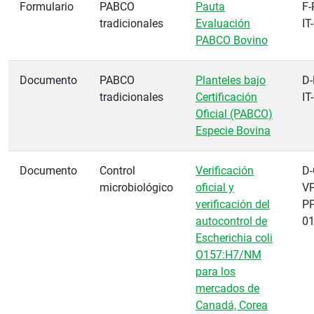
Formulario
PABCO
Pauta
F-
tradicionales
Evaluación
IT
PABCO Bovino
Documento
PABCO
Planteles bajo
D-
tradicionales
Certificación
IT
Oficial (PABCO)
Especie Bovina
Documento
Control
Verificación
D-
microbiológico
oficial y
VP
verificación del
PP
autocontrol de
0
Escherichia coli
O157:H7/NM
para los
mercados de
Canadá, Corea