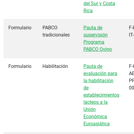
del Sur y Costa
Rica
Formulario
PABCO
Pauta de
F-
tradicionales
supervisión
IT
Programa
PABCO Ovino
Formulario
Habilitación
Pauta de
F-
evaluación para
AE
la habilitación
PP
de
0
establecimientos
lácteos a la
Unión
Económica
Euroasiática