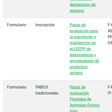
declaración de
apiarios
Formulario
Inscripción
Pauta de
F-
evaluación para
AE
la inscripción y
PP
mantención en
0
el LEEPP de
elaboradoras y
procesadoras de
productos
lácteos
Formulario
PABCO
Pauta de
F-
tradicionales
evaluación
IT
Planteles de
Animales Ovinos
bajo